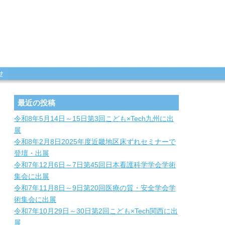
最近の投稿
令和8年5月14日～15日第3回こども×Tech九州に出
展
令和8年2月8日2025年度近畿地区床ずれセミナーで
登壇・出展
令和7年12月6日～7日第45回日本看護科学学会学術
集会に出展
令和7年11月8日～9日第20回医療の質・安全学会学
術集会に出展
令和7年10月29日～30日第2回こども×Tech関西に出
展