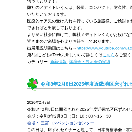
伺っております。
弊社のメディトレくんは、軽量、コンパクト、耐久性、
いただいております。
医療的ケア児の受け入れを行っている施設様、ご検討さ
できればと出展しております。
より良い社会に向けて、弊社メディトレくんがお役にな
皆さまのご来場を心よりお待ちしております。
出展用説明動画はこちら→
https://www.youtube.com/wa
第3回こども×Tech九州について詳しくは
こちら
をご覧く
カテゴリー:
新着情報
,
講演会・展示会の実績
令和8年2月8日2025年度近畿地区床ず
2026年2月9日
令和8年2月8日に開催された2025年度近畿地区床ずれ
会期：令和8年2月8日（日）10：00〜16：30
会場： 三宮コンベンションセンター
この日は、床ずれセミナーと題して、日本褥瘡学会・在