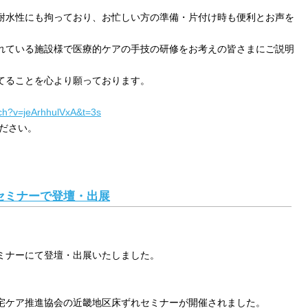
耐水性にも拘っており、お忙しい方の準備・片付け時も便利とお声を
れている施設様で医療的ケアの手技の研修をお考えの皆さまにご説明
てることを心より願っております。
tch?v=jeArhhulVxA&t=3s
ださい。
れセミナーで登壇・出展
セミナーにて登壇・出展いたしました。
宅ケア推進協会の近畿地区床ずれセミナーが開催されました。