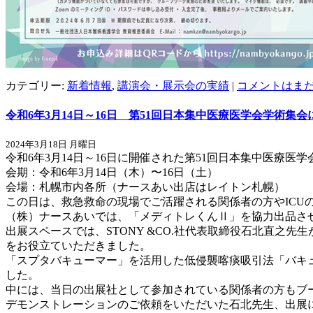
カテゴリー:
新着情報
,
講演会・展示会の実績
|
コメントはまだ
令和6年3月14日～16日 第51回日本集中医療医学会学術集
2024年3月18日 月曜日
令和6年3月14日～16日に開催された第51回日本集中医療
会期：令和6年3月14日（木）〜16日（土）
会場：札幌市内各所（ナースあい出店はレイトン札幌）
この日は、救急救命の現場でご活躍される関係者の方やICU
（株）ナースあいでは、「メディトレくんⅡ」を協力出品さ
出展スペースでは、STONY &CO.社代表取締役石北直
をお役立ていただきました。
「スプタバキューマー」を活用した低侵襲喀痰吸引法「バキ
した。
中には、当日の出展社として参加されている関係者の方もブ
デモンストレーションのご依頼をいただいた石北先生、出展